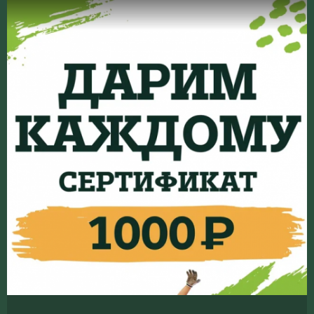
Я прочитал
условия
и согласен на обработку
персональных данных
При заказе от 8 человек мы попросим внести предоплату
+7
Я ознакомился с
политикой
обработки
персональных данных
Я даю
согласие
на обработку персональных данных
Я ознакомился с
политикой
обработки
персональных данных
Я даю
согласие
на обработку персональных данных
Оставить контакты в базе дорогих гостей
O'HOOLIGANS