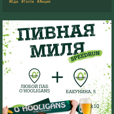
#Еда
#Гости
#Акция