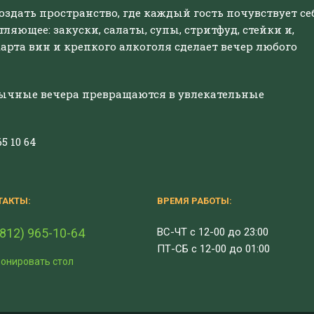
оздать пространство, где каждый гость почувствует се
яющее: закуски, салаты, супы, стритфуд, стейки и,
+7
арта вин и крепкого алкоголя сделает вечер любого
Я ознакомился с
политикой
обработки персональных данных
обычные вечера превращаются в увлекательные
Я даю
согласие
на обработку персональных данных
Я ознакомился с
политикой
обработки персональных данных
5 10 64
Я даю
согласие
на обработку персональных данных
Оставить контакты в базе дорогих гостей O'HOOLIGANS
ТАКТЫ:
ВРЕМЯ РАБОТЫ:
(812) 965-10-64
ВС-ЧТ с 12-00 до 23:00
ПТ-СБ с 12-00 до 01:00
онировать стол