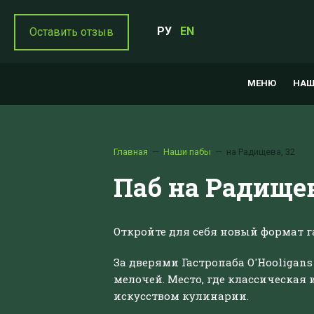
РУ
EN
Оставить отзыв
МЕНЮ
НАШ
Главная
Наши пабы
на Радищева, 32
Паб на Радищев
Откройте для себя новый формат г
За дверями Гастропаба O'Hooligan
мелочей. Место, где классическая
искусством кулинарии.